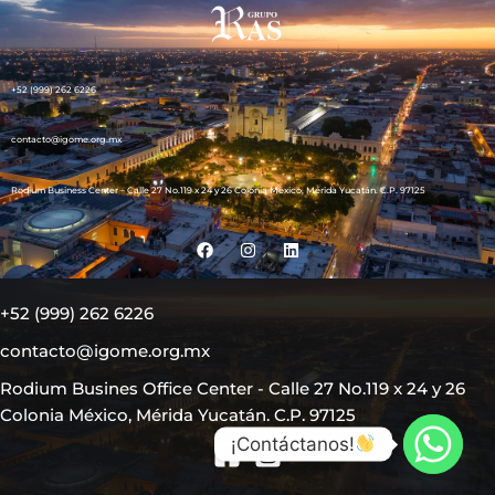
+52 (999) 262 6226
contacto@igome.org.mx​
Rodium Business Center – Calle 27 No.119 x 24 y 26 Colonia México, Mérida Yucatán. C.P. 97125​
F
I
L
a
n
i
c
s
n
e
t
k
b
a
e
+52 (999) 262 6226​
o
g
d
o
r
i
contacto@igome.org.mx​
k
a
n
m
Rodium Busines Office Center - Calle 27 No.119 x 24 y 26
Colonia México, Mérida Yucatán. C.P. 97125​
¡Contáctanos!