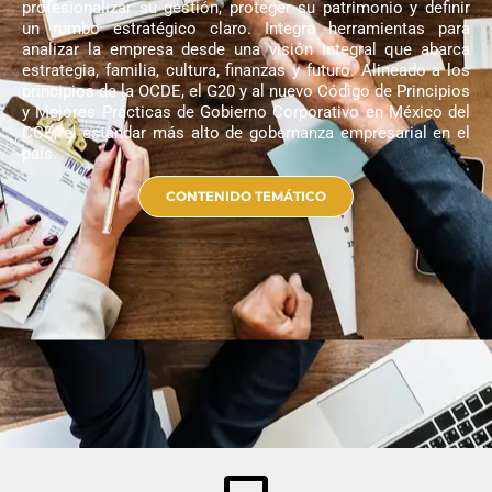
profesionalizar su gestión, proteger su patrimonio y definir
un rumbo estratégico claro. Integra herramientas para
analizar la empresa desde una visión integral que abarca
estrategia, familia, cultura, finanzas y futuro. Alineado a los
principios de la OCDE, el G20 y al nuevo Código de Principios
y Mejores Prácticas de Gobierno Corporativo en México del
CCE, el estándar más alto de gobernanza empresarial en el
país.
CONTENIDO TEMÁTICO